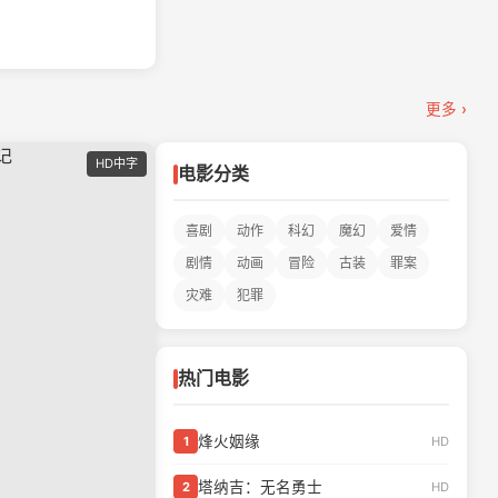
更多 ›
HD中字
电影分类
喜剧
动作
科幻
魔幻
爱情
剧情
动画
冒险
古装
罪案
灾难
犯罪
热门电影
烽火姻缘
HD
1
塔纳吉：无名勇士
HD
2