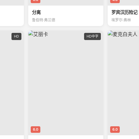
分离
罗宾汉历险记
鲁伯特·弗兰德
埃罗尔·弗林
HD
HD中字
6.0
6.0