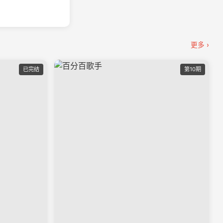
更多 ›
已完结
第10期