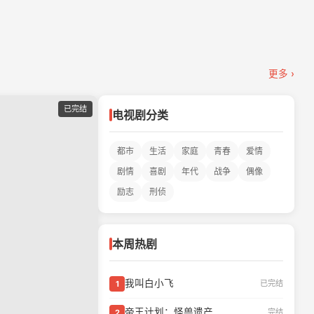
更多 ›
已完结
电视剧分类
都市
生活
家庭
青春
爱情
剧情
喜剧
年代
战争
偶像
励志
刑侦
本周热剧
我叫白小飞
已完结
1
帝王计划：怪兽遗产
完结
2