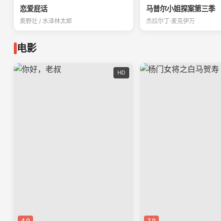
恋爱屁话
马普尔小姐探案第三季
奥野壮 / 水泽林太郎
杰拉尔丁·麦克伊万
电影
HD
4.0
7.0