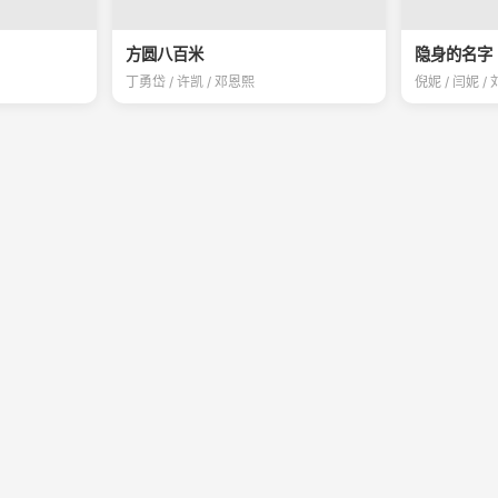
方圆八百米
隐身的名字
丁勇岱 / 许凯 / 邓恩熙
倪妮 / 闫妮 /