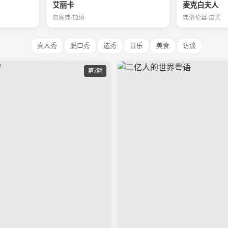
艾丽卡
麦克白夫人
詹妮弗·加纳
弗洛伦丝·皮尤
真人秀
脱口秀
选秀
音乐
美食
访谈
第7期