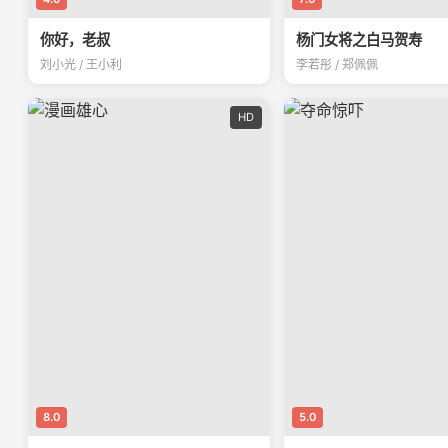
你好，老叔
杨门女将之白马贺寿
刘小光 / 王小利
李若彤 / 郑佩佩
HD
8.0
5.0