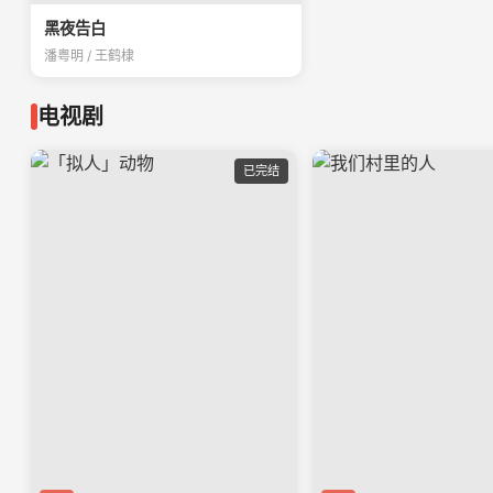
黑夜告白
潘粤明 / 王鹤棣
电视剧
已完结