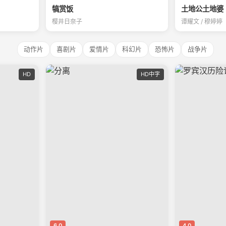
犒赏饭
土地公土地婆
樱井日奈子
谭耀文 / 穆婷婷
动作片
喜剧片
爱情片
科幻片
恐怖片
战争片
HD
HD中字
6.0
4.0