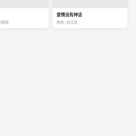
爱情没有神话
 刘雅瑟
唐嫣 / 赵又廷