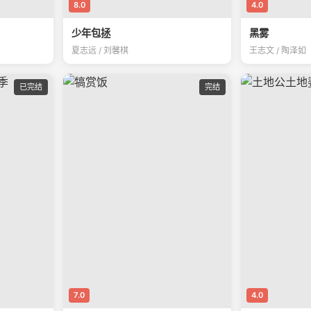
8.0
4.0
少年包拯
黑雾
夏志远 / 刘馨棋
王志文 / 陶泽如
已完结
完结
7.0
4.0