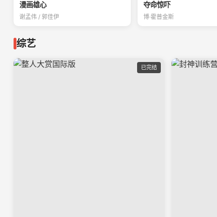
漫画雄心
夺命惊吓
谢孟伟 / 郭佳伊
博·霍普金斯
综艺
已完结