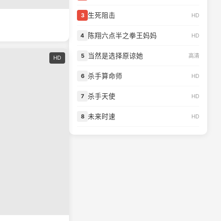
生死阻击
HD
3
陈翔六点半之拳王妈妈
HD
4
当然是选择原谅她
高清
5
HD
杀手算命师
HD
6
杀手天使
HD
7
未来时速
HD
8