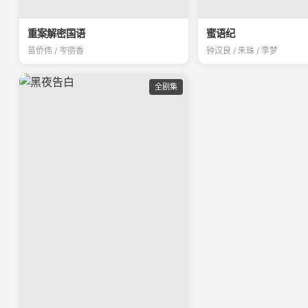
重案解密国语
蜜语纪
苗侨伟 / 岑丽香
钟汉良 / 朱珠 / 李梦
全剧集