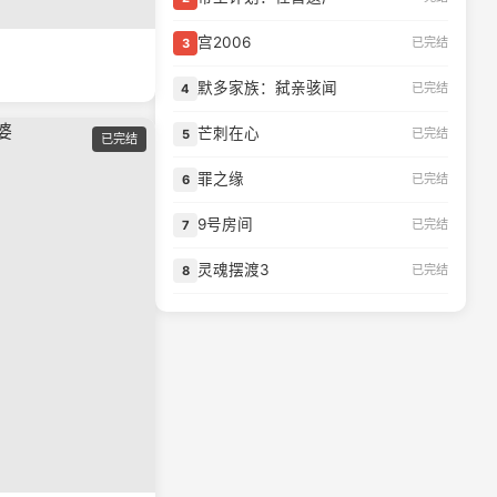
宫2006
已完结
3
默多家族：弑亲骇闻
已完结
4
芒刺在心
已完结
5
已完结
罪之缘
已完结
6
9号房间
已完结
7
灵魂摆渡3
已完结
8